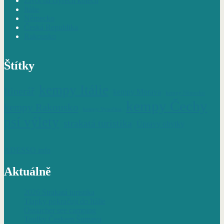
Život na čtyřech kolech
Itálie
Německo
Česká Republika
Rakousko
Štítky
kempy Itálie
Itinerář
kempy Morava
kempy Německo
kempy Čechy
kempy Rakousko
kempy Vysočina
psí výlety
strakatá turistika
Úpravy obytky
ADESSO info
Aktuálně
2026 Strakatá turistika
Tlapky pokračují do Itálie
Ossiacher see camping
Toulky Českem Šumava