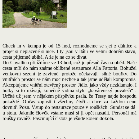
Check in v kempu je od 15 hod, rozhodneme se sjet z dálnice a
projet si neplacené silnice. I ty jsou v Itálii ve velmi dobrém stavu,
cesta příjemně ubíhá. A že je na co se dívat.
Do Cavallina přijíždíme ve 13 hod, což je přesně čas na oběd. Naše
cesta míří do nám známe oblíbené restaurace Alla Fattoria. Bohužel
venkovní sezení je zavřené, protože očekávají silné bouřky. Do
vnitřních prostor se nám moc nechce a tak jsme udělali kompromis.
Akceptujeme vnitřní otevřený prostor. Jídlo, jako vždy nezklamalo. I
holky si to užívají, konečně vidina stylu „kavárenský povaleči“ .
Určitě už jsem v nějakém příspěvku psala, že Tessy najde hospodu
pokaždé. Občas zapustí i všechny čtyři a chce za každou cenu
dovnitř. Pozn. Vstup do restaurace pouze v rouškách. Sundat se dá
u stolu. Jakmile člověk vstane musí si ji opět nasadit. Personál má
roušky rovněž. Fascinující čistota je všude kolem dokola.