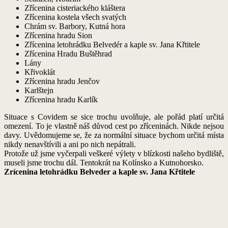
Autor
Autor:
adesso24co
příspěvku
Datum
7.5.2020
příspěvku
u
Žádné komentáře
textu
s
Květen 2020
názvem
Výletíme
Scanzen, Kouřim
5
Zřícenina cisteriackého kláštera
Zřícenina kostela všech svatých
Chrám sv. Barbory, Kutná hora
Zřícenina hradu Sion
Zřícenina letohrádku Belvedér a kaple sv. Jana Křtitele
Zřícenina Hradu Buštěhrad
Lány
Křivoklát
Zřícenina hradu Jenčov
Karlštejn
Zřícenina hradu Karlík
Situace s Covidem se sice trochu uvolňuje, ale pořád platí určitá
omezení. To je vlastně náš důvod cest po zříceninách. Nikde nejsou
davy. Uvědomujeme se, že za normální situace bychom určitá místa
nikdy nenavštívili a ani po nich nepátrali.