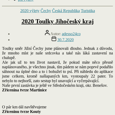
Pak už sedáme do auta a míříme rovnou domů. A už teď se těšíme
na další výjezd.
Fotogalerie z celé naší cesty na severozápad
Štítky
psí výlety
Rubriky
2020 výlety
Čechy
Česká Republika
Turistika
2020 Toulky Jihočeský kraj
Autor
Autor:
adesso24co
příspěvku
Datum
30.7.2020
příspěvku
Toulky směr Jižní Čechy jsme plánovali dlouho. Jednak z důvodu,
že mnoho míst je naše srdcovka a také nás láká zastavení na
chalupě.
Ale jak už to ten život nastavil, že pokud máte něco přesně
naplánovaného, je všechno jinak, tím pádem se nám poprvé podařilo
sáhnout na úplné dno a to i bohužel to psí. Při náhledu do aplikace