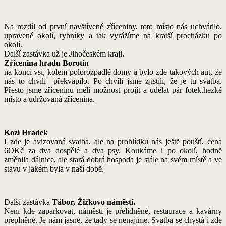
jsme celkem, kromě našlapaných km, vystoupaly 22 pater. To
nebylo to nejhorší, zato sestup byl unavující a vyčerpávající.
Naše první zastávka je ještě ve Středočeském kraji, okr. Benešov.
Zřícenina tvrze Martinice
O pár km dál navštěvujeme
Zříceninu tvrze Kouty
Na rozdíl od první navštívené zříceniny, toto místo nás uchvátilo,
upravené okolí, rybníky a tak vyrážíme na kratší procházku po
okolí.
Další zastávka už je Jihočeském kraji.
Zřícenina hradu Borotín
na konci vsi, kolem polorozpadlé domy a bylo zde takových aut, že
nás to chvíli překvapilo. Po chvíli jsme zjistili, že je tu svatba.
Přesto jsme zříceninu měli možnost projít a udělat pár fotek.hezké
místo a udržovaná zřícenina.
Kozí Hrádek
I zde je avizovaná svatba, ale na prohlídku nás ještě pouští, cena