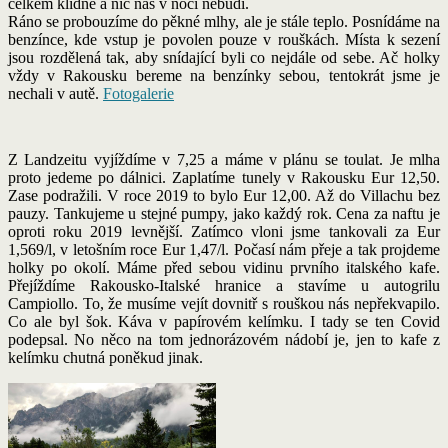
celkem klidné a nic nás v noci nebudí.
Ráno se probouzíme do pěkné mlhy, ale je stále teplo. Posnídáme na
benzínce, kde vstup je povolen pouze v rouškách. Místa k sezení
jsou rozdělená tak, aby snídající byli co nejdále od sebe. Ač holky
vždy v Rakousku bereme na benzínky sebou, tentokrát jsme je
nechali v autě.
Fotogalerie
Z Landzeitu vyjíždíme v 7,25 a máme v plánu se toulat. Je mlha
proto jedeme po dálnici. Zaplatíme tunely v Rakousku Eur 12,50.
Zase podražili. V roce 2019 to bylo Eur 12,00. Až do Villachu bez
pauzy. Tankujeme u stejné pumpy, jako každý rok. Cena za naftu je
oproti roku 2019 levnější. Zatímco vloni jsme tankovali za Eur
1,569/l, v letošním roce Eur 1,47/l. Počasí nám přeje a tak projdeme
holky po okolí. Máme před sebou vidinu prvního italského kafe.
Přejíždíme Rakousko-Italské hranice a stavíme u autogrilu
Campiollo. To, že musíme vejít dovnitř s rouškou nás nepřekvapilo.
Co ale byl šok. Káva v papírovém kelímku. I tady se ten Covid
podepsal. No něco na tom jednorázovém nádobí je, jen to kafe z
kelímku chutná poněkud jinak.