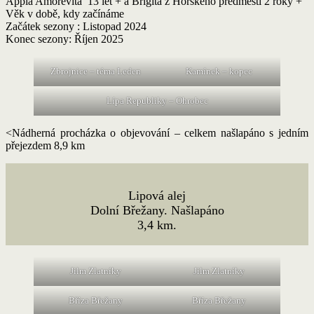
Appia Amorevita 13 let + a Brigita z Horského předměstí 2 roky +
Strakatá
Věk v době, kdy začínáme
turistika
Začátek sezony : Listopad 2024
2025
Konec sezony: Říjen 2025
Zbrojnice – téma Leden
Kamínek – kopec
Lípa Republiky – Ohrobec
<Nádherná procházka o objevování – celkem našlapáno s jedním
přejezdem 8,9 km
Lipová alej
Dolní Břežany. Našlapáno
3,4 km.
Jilm Zlatníky
Jilm Zlatníky
Bříza Břežany
Bříza Břežany