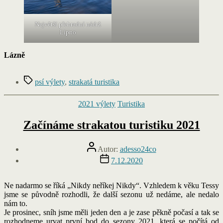
Největší přehradní nádrž
Lipno
Lázně
Štítky
psí výlety
,
strakatá turistika
Rubriky
2021 výlety
Turistika
Začínáme strakatou turistiku 2021
Autor
Autor:
adesso24co
příspěvku
Datum
7.12.2020
příspěvku
Ne nadarmo se říká „Nikdy neříkej Nikdy“. Vzhledem k věku Tessy
jsme se původně rozhodli, že další sezonu už nedáme, ale nedalo
nám to.
Je prosinec, sníh jsme měli jeden den a je zase pěkně počasí a tak se
rozhodneme urvat první bod do sezony 2021, která se počítá od