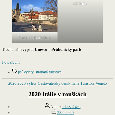
KC Petřín
Unesco – Karlův Most
Trochu nám vypadl
Unesco – Průhonický park
Fotoalbum
Štítky
psí výlety
,
strakatá turistika
Rubriky
2020
2020 výlety
Cestovatelský deník
Itálie
Turistika
Veneto
2020 Itálie v rouškách
Autor
Autor:
adesso24co
příspěvku
Datum
28.9.2020