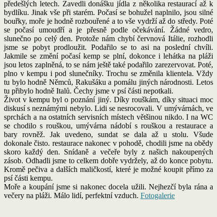
předešlých letech. Zavedli donášku jídla z několika restaurací až k
bydlíku. Jinak vše při starém. Počasí se bohužel naplnilo, jsou silné
bouřky, moře je hodně rozbouřené a to vše vydrží až do středy. Poté
se počasí umoudří a je přesně podle očekávání. Žádné vedro,
slunečno po celý den. Protože nám chybí červnová Itálie, rozhodli
jsme se pobyt prodloužit. Podařilo se to asi na poslední chvíli.
Jakmile se změní počasí kemp se plní, dokonce i lehátka na pláži
jsou letos zaplněná, to se nám ještě také podařilo zarezervovat. Poté,
plno v kempu i pod slunečníky. Trochu se změnila klientela. Vždy
tu bylo hodně Němců, Rakušáku a pomálu jiných národnosti. Letos
tu přibylo hodně Italů. Čechy jsme v psí části nepotkali.
Život v kempu byl o poznání jiný. Díky rouškám, díky situaci moc
diskusí s neznámými nebylo. Lidi se nesrocovali. V umývárnách, ve
sprchách a na ostatních servisních místech většinou nikdo. I na WC
se chodilo s rouškou, umývárna nádobí s rouškou a restaurace a
bary rovněž. Jak uvedeno, sundat se dala až u stolu. Všude
dokonale čisto. restaurace nakonec v pohodě, chodili jsme na obědy
skoro každý den. Snídaně a večeře byly z našich nakoupených
zásob. Odhadli jsme to celkem dobře vydržely, až do konce pobytu.
Kromě pečiva a dalších maličkostí, které je možné koupit přímo za
psí části kempu.
Moře a koupání jsme si nakonec docela užili. Nejhezčí byla rána a
večery na pláži. Málo lidí, perfektní vzduch.
Fotogalerie