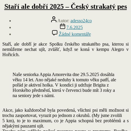
Staří ale dobří 2025 – Český strakatý pes
Autor
Autor:
adesso24co
příspěvku
Datum
7.6.2025
příspěvku
u
Žádné komentáře
textu
s
Staří, ale dobří je akce Spolku českého strakatého psa, kterou si
názvem
nemůžeme nechat ujít, zvlášť, když se koná v kempu Alegro v
Staří
Hořicích.
ale
dobří
2025
Naše seniorka Appia Amorevita dne 29.5.2025 dosáhla
–
věku 14 let. Ano nějaké neduhy k tomuto věku patří, ale
Český
pořád je aktivní holka. V kondici ji udržuje Brigita z
strakatý
Horského předměstí, která v červenci bude mít 3 roky a
pes
na seniory jede s námi.
Akce, jako každoročně byla povedená, všichni psi měli možnost si
trochu zasportovat, vyrazit po jednom z okruhů. (My jsme zvolili
5 km), to je to maximum, co je Appia schopná bez problémů a s
nějakými pauzami ujít.