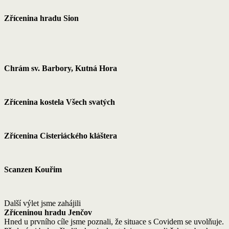
Protože už jsme vyčerpali veškeré výlety v blízkosti našeho bydliště,
museli jsme trochu dál. Tentokrát na Kolínsko a Kutnohorsko.
Zrícenina letohrádku Belveder a kaple sv. Jana Křtitele
Zřícenina hradu Sion
Chrám sv. Barbory, Kutná Hora
Zřícenina kostela Všech svatých
Zřícenina Cisteriáckého kláštera