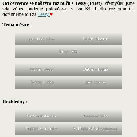
Od července se náš tým rozloučil s Tessy (14 let)
. Přemýšleli jsme
zda vůbec budeme pokračovat v soutěži. Padlo rozhodnutí :
dotáhneme to i za
Tessy
♥
Téma měsíce :
prosinec : Jelen
Leden : Havran
Únor – Vlk
březen – ovce
Duben – holub
Květen – liška
srpen Jezevec
Rozhledny :
Ládví u Kamenice
Mandava Sulice
Pepř Jílové u Prahy
Vyhlídková věž Cerhenice