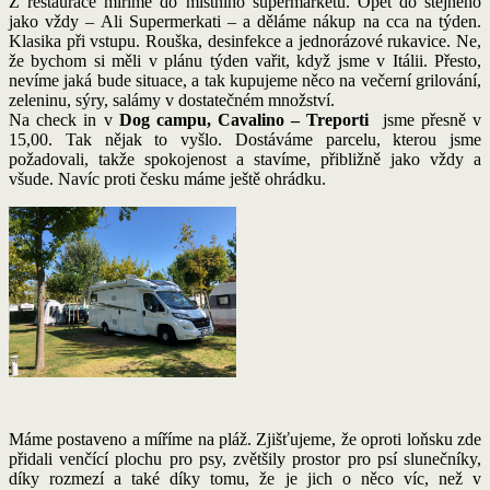
Z restaurace míříme do místního supermarketu. Opět do stejného
jako vždy – Ali Supermerkati – a děláme nákup na cca na týden.
Klasika při vstupu. Rouška, desinfekce a jednorázové rukavice. Ne,
že bychom si měli v plánu týden vařit, když jsme v Itálii. Přesto,
nevíme jaká bude situace, a tak kupujeme něco na večerní grilování,
zeleninu, sýry, salámy v dostatečném množství.
Na check in v
Dog campu, Cavalino – Treporti
jsme přesně v
15,00. Tak nějak to vyšlo. Dostáváme parcelu, kterou jsme
požadovali, takže spokojenost a stavíme, přibližně jako vždy a
všude. Navíc proti česku máme ještě ohrádku.
Máme postaveno a míříme na pláž. Zjišťujeme, že oproti loňsku zde
přidali venčící plochu pro psy, zvětšily prostor pro psí slunečníky,
díky rozmezí a také díky tomu, že je jich o něco víc, než v