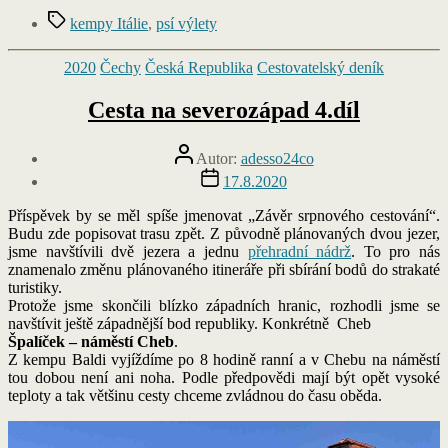
Štítky
kempy Itálie
,
psí výlety
Rubriky
2020
Čechy
Česká Republika
Cestovatelský deník
Cesta na severozápad 4.díl
Autor
Autor:
adesso24co
příspěvku
Datum
17.8.2020
příspěvku
Příspěvek by se měl spíše jmenovat „Závěr srpnového cestování“.
Budu zde popisovat trasu zpět. Z původně plánovaných dvou jezer,
jsme navštívili dvě jezera a jednu
přehradní nádrž
. To pro nás
znamenalo změnu plánovaného itineráře při sbírání bodů do strakaté
turistiky.
Protože jsme skončili blízko západních hranic, rozhodli jsme se
navštívit ještě západnější bod republiky. Konkrétně Cheb
Špalíček – náměstí Cheb
.
Z kempu Baldi vyjíždíme po 8 hodině ranní a v Chebu na náměstí
tou dobou není ani noha. Podle předpovědi mají být opět vysoké
teploty a tak většinu cesty chceme zvládnou do času oběda.