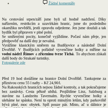
příspěvku
u
Žádné komentáře
textu
s
názvem
Na cestování srpen/září jsme byli už hodně nadržení. Díky
2020
nařízením, restrikcím a uzavírkám hranic, jsme do posledního
Itálie
okamžiku nevěděli, jestli opravdu odjedeme. Jen jsme doufali a tak
v
bydlík byl připraven v plné polní.
rouškách
Se smíšenými pocity, konečně vyjíždíme. Počasí nám přeje, jen
předpověď na další dny je nevalná.
Vyrážíme klasickým směrem na Budějovice a následně Dolní
Dvořiště. V Budějicích pořádně vyvenčíme holky a míříme na
vodní nádrž Římov
a
zříceninu tvrze Tichá
. To abychom získali
další body do Strakaté turistiky.
Fotogalerie zde
Před 19 hod dorážíme na hranice Dolní Dvořiště. Tankujeme za
příznivou cenu 55 l nafty – Kč 24,90/l.
Na Rakouských hranicích nejsou žádné kontroly, a tak pokračujeme
bez zastávky. Cesta pěkně ubíhá. Projíždíme Linz, Salzburg a
stavíme na Landzeitu Tavernalm. Rychle vyvenčíme holky a
uleháme ke spánku. Není tu oproti minulým letům, kdy parkoviště
bývá plné, moc obytek. Spíš pouze pár. Místo, ač u dálnice je