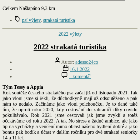
Celkem Našlapáno 9,3 km
Štítky
psí výlety
,
strakatá turistika
Rubriky
2022 výlety
2022 strakatá turistika
Autor
Autor:
adesso24co
příspěvku
Datum
16.1.2022
příspěvku
u
1 komentář
textu
s
Tým Tessy a Appia
názvem
Rok soutěže českého strakatého psa začal již od listopadu 2021. Tak
2022
jako vloni jsme si řekli, že důchodkyně mají už odsoutěženo a pak
strakatá
nám to nedalo. Začínáme jako vloni polehoučku. Je to dané také
turistika
tím, že oproti roku 2020, kdy cestování do zahraničí díky covidu
pokulhávalo. Rok 2021 jsme cestovali jak jsme zvyklí a totéž
očekáváme od roku 2022. A tak No stress a žádné ambice, ale jako
tip na vycházky a venčení mimo oblast našeho bydlení dobré a jako
bonus pak bodík a účast v dalším ročníku pro dvě strakaté seniorky
14 a 11 let.