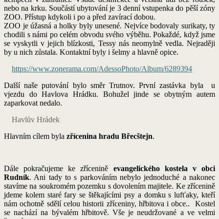
nebo na krku. Součástí ubytování je 3 denní vstupenka do pěší zóny
ZOO. Přístup kdykoli i po a před zavírací dobou.
ZOO je úžasná a holky byly unesené. Nejvíce bodovaly surikaty, ty
chodili s námi po celém obvodu svého výběhu. Pokaždé, když jsme
se vyskytli v jejich blízkosti, Tessy nás neomylně vedla. Nejraději
by u nich zůstala. Kontaktní byly i šelmy a hlavně opice.
https://www.zonerama.com/AdessoPhoto/Album/6289394
Další naše putování bylo směr Trutnov. První zastávka byla u
vjezdu do Havlova Hrádku. Bohužel jinde se obytným autem
zaparkovat nedalo.
Havlův Hrádek
Hlavním cílem byla
zřícenina hradu Břecštejn
.
Dále pokračujeme ke zřícenině
evangelického kostela v obci
Rudník
. Ani tady to s parkováním nebylo jednoduché a nakonec
stavíme na soukromém pozemku s dovolením majitele. Ke zřícenině
jdeme kolem staré fary se štěkajícími psy a domku s lufťaky, kteří
nám ochotně sdělí celou historii zříceniny, hřbitova i obce.. Kostel
se nachází na bývalém hřbitově. Vše je neudržované a ve velmi