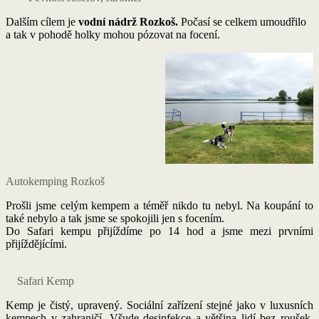
Dalším cílem je
vodní nádrž Rozkoš.
Počasí se celkem umoudřilo
a tak v pohodě holky mohou pózovat na focení.
Autokemping Rozkoš
Prošli jsme celým kempem a téměř nikdo tu nebyl. Na koupání to
také nebylo a tak jsme se spokojili jen s focením.
Do Safari kempu přijíždíme po 14 hod a jsme mezi prvními
přijíždějícími.
Safari Kemp
Kemp je čistý, upravený. Sociální zařízení stejné jako v luxusních
kempech v zahraničí. Všude desinfekce a většina lidí bez roušek,