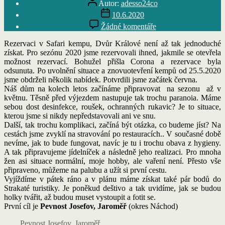
Autor:
adesso24co
příspěvku
Datum
10.6.2020
příspěvku
u
Žádné komentáře
textu
s
Rezervaci v Safari kempu, Dvůr Králové není až tak jednoduché
názvem
získat. Pro sezónu 2020 jsme rezervovali ihned, jakmile se otevřela
2020
možnost rezervací. Bohužel přišla Corona a rezervace byla
První
odsunuta. Po uvolnění situace a znovuotevření kempů od 25.5.2020
výjezd
jsme obdrželi několik nabídek. Potvrdili jsme začátek června.
Náš dům na kolech letos začínáme připravovat na sezonu až v
květnu. Těsně před výjezdem nastupuje tak trochu paranoia. Máme
sebou dost desinfekce, roušek, ochranných rukavic? Je to situace,
kterou jsme si nikdy nepředstavovali ani ve snu.
Další, tak trochu komplikaci, začíná být otázka, co budeme jíst? Na
cestách jsme zvyklí na stravování po restauracích.. V současné době
nevíme, jak to bude fungovat, navíc je tu i trochu obava z hygieny.
A tak připravujeme jídelníček a následně jeho realizaci. Pro mnoha
žen asi situace normální, moje hobby, ale vaření není. Přesto vše
připraveno, můžeme na palubu a užít si první cestu.
Vyjíždíme v pátek ráno a v plánu máme získat také pár bodů do
Strakaté turistiky. Je poněkud deštivo a tak uvidíme, jak se budou
holky tvářit, až budou muset vystoupit a fotit se.
První cíl je
Pevnost Josefov, Jaroměř
(okres Náchod)
Pevnost Josefov, Jaroměř