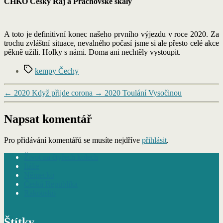
CHKO Český Ráj a Prachovské skály
A toto je definitivní konec našeho prvního výjezdu v roce 2020. Za
trochu zvláštní situace, nevalného počasí jsme si ale přesto celé akce
pěkně užili. Holky s námi. Doma ani nechtěly vystoupit.
Štítky
kempy Čechy
←
2020 Když přijde corona
→
2020 Toulání Vysočinou
Napsat komentář
Pro přidávání komentářů se musíte nejdříve
přihlásit
.
Život na čtyřech kolech
Itálie
Německo
Česká Republika
Rakousko
Štítky