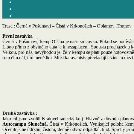
Trasa : Černá v Pošumaví – Čistá v Krkonoších – Oblamov, Trutnov
První zastávka
Černá v Pošumaví, kemp Olšina je naše srdcovka. Pokud se podíváte 
Lipno přímo z obytného auta je k nezaplacení. Spousta procházek a kou
Velkou, pro nás, nevýhodou je, že v kempu se platí pouze hotovostně, 
sem čím dál, tím méně lidí. Mezi karavanisty převládají cizinci a mezi 
Druhá zastávka :
Jako cíl jsme zvolili Královehradecký kraj. Hlavně z důvodu pláno
Autocampu Slunečná
, Čistá v Krkonoších. Vynikající poloha kem
Ocenili jsme údržbu, čistotu, denně odvoz odpadků, klid. Sprchy jsou