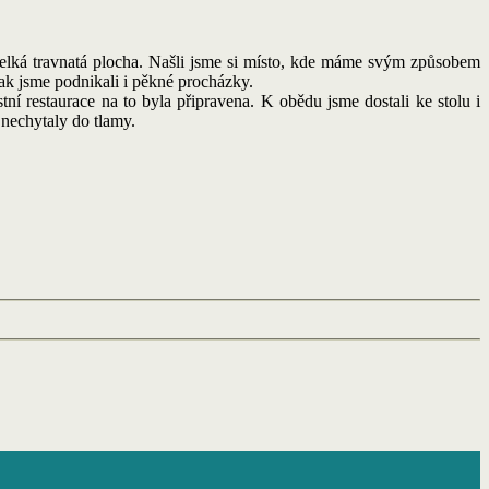
velká travnatá plocha. Našli jsme si místo, kde máme svým způsobem
 tak jsme podnikali i pěkné procházky.
tní restaurace na to byla připravena. K obědu jsme dostali ke stolu i
e nechytaly do tlamy.