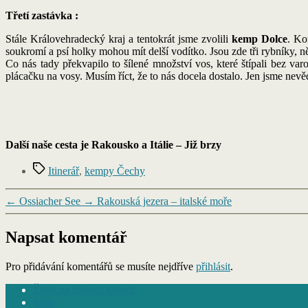
Třetí zastávka :
Stále Královehradecký kraj a tentokrát jsme zvolili
kemp
Dolce
. Ko
soukromí a psí holky mohou mít delší vodítko. Jsou zde tři rybníky, n
Co nás tady překvapilo to šílené množství vos, které štípali bez var
plácačku na vosy. Musím říct, že to nás docela dostalo. Jen jsme nevěd
Další naše cesta je Rakousko a Itálie – Již brzy
Štítky
Itinerář
,
kempy Čechy
←
Ossiacher See
→
Rakouská jezera – italské moře
Napsat komentář
Pro přidávání komentářů se musíte nejdříve
přihlásit
.
Život na čtyřech kolech
Itálie