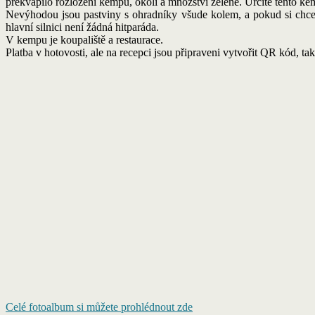
překvapilo rozložení kempu, okolí a množství zeleně. Určitě tento kem
Nevýhodou jsou pastviny s ohradníky všude kolem, a pokud si chcete
hlavní silnici není žádná hitparáda.
V kempu je koupaliště a restaurace.
Platba v hotovosti, ale na recepci jsou připraveni vytvořit QR kód, t
Celé fotoalbum si můžete prohlédnout zde