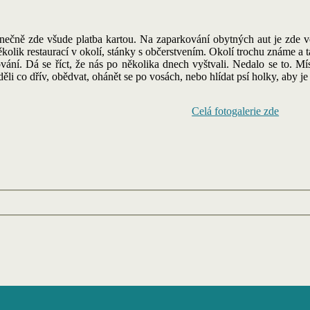
nečně zde všude platba kartou. Na zaparkování obytných aut je zde 
ěkolik restaurací v okolí, stánky s občerstvením. Okolí trochu známe a
ování. Dá se říct, že nás po několika dnech vyštvali. Nedalo se to. Mís
ěli co dřív, obědvat, ohánět se po vosách, nebo hlídat psí holky, aby j
Celá fotogalerie zde