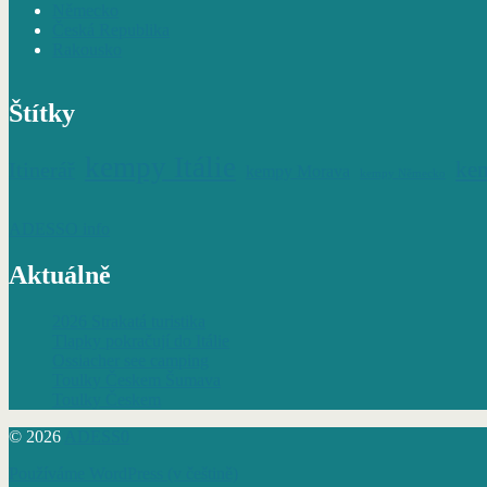
Německo
Česká Republika
Rakousko
Štítky
kempy Itálie
Itinerář
ke
kempy Morava
kempy Německo
ADESSO info
Aktuálně
2026 Strakatá turistika
Tlapky pokračují do Itálie
Ossiacher see camping
Toulky Českem Šumava
Toulky Českem
© 2026
ADESS0
Používáme WordPress (v češtině)