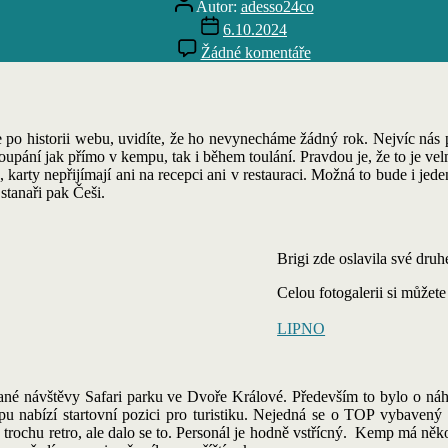
Autor:
adesso24co
příspěvku
Datum
6.10.2024
příspěvku
u
Žádné komentáře
textu
s
názvem
Českem
se
po historii webu, uvidíte, že ho nevynecháme žádný rok. Nejvíc nás 
psem
pání jak přímo v kempu, tak i během toulání. Pravdou je, že to je velm
karty nepřijímají ani na recepci ani v restauraci. Možná to bude i jed
stanaři pak Češi.
Brigi zde oslavila své druh
Celou fotogalerii si můžete
LIPNO
vané návštěvy Safari parku ve Dvoře Králové. Především to bylo o náh
pu nabízí startovní pozici pro turistiku. Nejedná se o TOP vybavený 
 trochu retro, ale dalo se to. Personál je hodně vstřícný. Kemp má něko