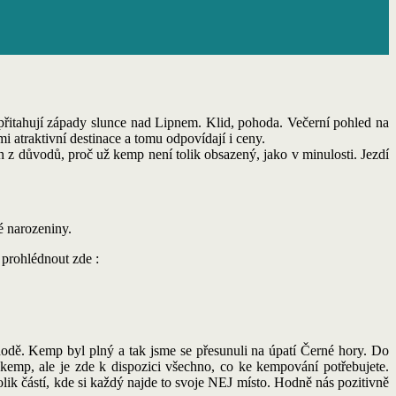
přitahují západy slunce nad Lipnem. Klid, pohoda. Večerní pohled na
i atraktivní destinace a tomu odpovídají i ceny.
en z důvodů, proč už kemp není tolik obsazený, jako v minulosti. Jezdí
é narozeniny.
 prohlédnout zde :
odě. Kemp byl plný a tak jsme se přesunuli na úpatí Černé hory. Do
kemp, ale je zde k dispozici všechno, co ke kempování potřebujete.
lik částí, kde si každý najde to svoje NEJ místo. Hodně nás pozitivně