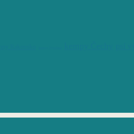
kempy Čechy
psí v
mpy Rakousko
kempy Vysočina