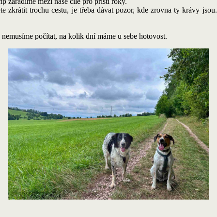
p zařadíme mezi naše cíle pro příští roky.
 zkrátit trochu cestu, je třeba dávat pozor, kde zrovna ty krávy jsou
ak nemusíme počítat, na kolik dní máme u sebe hotovost.