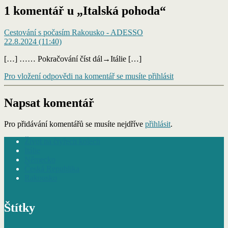
1 komentář u „Italská pohoda“
Cestování s počasím Rakousko - ADESSO
22.8.2024 (11:40)
[…] …… Pokračování číst dál→Itálie […]
Pro vložení odpovědi na komentář se musíte přihlásit
Napsat komentář
Pro přidávání komentářů se musíte nejdříve
přihlásit
.
Život na čtyřech kolech
Itálie
Německo
Česká Republika
Rakousko
Štítky