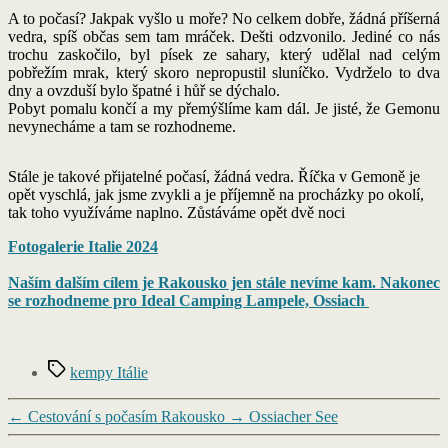
A to počasí? Jakpak vyšlo u moře? No celkem dobře, žádná příšerná
vedra, spíš občas sem tam mráček. Dešti odzvonilo. Jediné co nás
trochu zaskočilo, byl písek ze sahary, který udělal nad celým
pobřežím mrak, který skoro nepropustil sluníčko. Vydrželo to dva
dny a ovzduší bylo špatné i hůř se dýchalo.
Pobyt pomalu končí a my přemýšlíme kam dál. Je jisté, že Gemonu
nevynecháme a tam se rozhodneme.
Stále je takové přijatelné počasí, žádná vedra. Říčka v Gemoně je
opět vyschlá, jak jsme zvykli a je příjemně na procházky po okolí,
tak toho využíváme naplno. Zůstáváme opět dvě noci
Fotogalerie Italie 2024
Naším dalším cílem je Rakousko jen stále nevíme kam. Nakonec
se rozhodneme pro Ideal Camping Lampele, Ossiach
Štítky
kempy Itálie
←
Cestování s počasím Rakousko
→
Ossiacher See