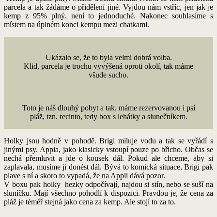
parcela a tak žádáme o přidělení jiné. Vyjdou nám vstříc, jen jak je
kemp z 95% plný, není to jednoduché. Nakonec souhlasíme s
místem na úplném konci kempu mezi chatkami.
Ukázalo se, že to byla velmi dobrá volba.
Klid, parcela je trochu vyvýšená oproti okolí, tak máme
všude sucho.
Toto je náš dlouhý pobyt a tak, máme rezervovanou i psí
pláž, tzn. recinto, tedy box s lehátky a slunečníkem.
Holky jsou hodně v pohodě. Brigi miluje vodu a tak se vyřádí s
jinými psy. Appia, jako klasicky vstoupí pouze po břicho. Občas se
nechá přemluvit a jde o kousek dál. Pokud ale chceme, aby si
zaplavala, musíme ji donést dál. Bývá to komická situace, Brigi pak
plave s ní a skoro to vypadá, že na Appii dává pozor.
V boxu pak holky hezky odpočívají, najdou si stín, nebo se suší na
sluníčku. Mají všechno pohodlí k dispozici. Pravdou je, že cena za
pláž je téměř stejná jako cena za kemp. Ale stojí to za to.