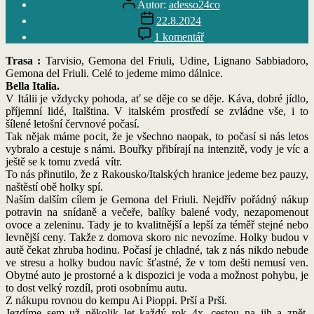
Autor:
adesso24co
příspěvku
Datum
22.8.2024
příspěvku
u
1 komentář
textu
s
Trasa :
Tarvisio, Gemona del Friuli, Udine, Lignano Sabbiadoro,
názvem
Gemona del Friuli. Celé to jedeme mimo dálnice.
Italská
Bella Italia.
pohoda
V Itálii je vždycky pohoda, ať se děje co se děje. Káva, dobré jídlo,
příjemní lidé, Italština. V italském prostředí se zvládne vše, i to
šílené letošní červnové počasí.
Tak nějak máme pocit, že je všechno naopak, to počasí si nás letos
vybralo a cestuje s námi. Bouřky přibírají na intenzitě, vody je víc a
ještě se k tomu zvedá vítr.
To nás přinutilo, že z Rakousko/Italských hranice jedeme bez pauzy,
naštěstí obě holky spí.
Naším dalším cílem je Gemona del Friuli. Nejdřív pořádný nákup
potravin na snídaně a večeře, balíky balené vody, nezapomenout
ovoce a zeleninu. Tady je to kvalitnější a lepší za téměř stejné nebo
levnější ceny. Takže z domova skoro nic nevozíme. Holky budou v
autě čekat zhruba hodinu. Počasí je chladné, tak z nás nikdo nebude
ve stresu a holky budou navíc šťastné, že v tom dešti nemusí ven.
Obytné auto je prostorné a k dispozici je voda a možnost pohybu, je
to dost velký rozdíl, proti osobnímu autu.
Z nákupu rovnou do kempu Ai Pioppi. Prší a Prší.
Jezdíme sem už několik let každý rok 4x, cestou na jih a zpět,