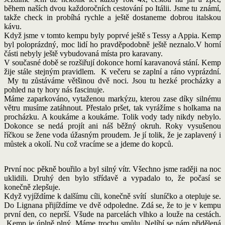
během naších dvou každoročních cestování po Itálii. Jsme tu známí,
takže check in probíhá rychle a ještě dostaneme dobrou italskou
kávu.
Když jsme v tomto kempu byly poprvé ještě s Tessy a Appia. Kemp
byl poloprázdný, moc lidí ho pravděpodobně ještě neznalo.V horní
části nebyly ještě vybudovaná místa pro karavany.
V současné době se rozšiřují dokonce horní karavanová stání. Kemp
žije stále stejným pravidlem. K večeru se zaplní a ráno vyprázdní.
My tu zůstáváme většinou dvě noci. Jsou tu hezké procházky a
pohled na ty hory nás fascinuje.
Máme zaparkováno, vytaženou markýzu, kterou zase díky silnému
větru musíme zatáhnout. Přestalo pršet, tak vyrážíme s holkama na
procházku. A koukáme a koukáme. Tolik vody tady nikdy nebylo.
Dokonce se nedá projít ani náš běžný okruh. Roky vysušenou
říčkou se žene voda úžasným proudem. Je jí tolik, že je zaplavený i
můstek a okolí. Nu což vracíme se a jdeme do kopců.
První noc pěkně bouřilo a byl silný vítr. Všechno jsme raději na noc
uklidili. Druhý den bylo střídavě a vypadalo to, že počasí se
konečně zlepšuje.
Když vyjíždíme k dalšímu cíli, konečně svítí sluníčko a otepluje se.
Do Lignana přijíždíme ve dvě odpoledne. Zdá se, že to je v kempu
první den, co neprší. Všude na parcelách vlhko a louže na cestách.
Kemp je úplně plný. Máme trochu smůlu. Nelíbí se nám přidělená