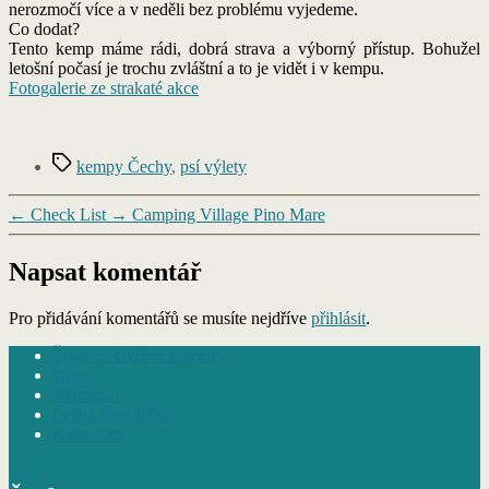
nerozmočí více a v neděli bez problému vyjedeme.
Co dodat?
Tento kemp máme rádi, dobrá strava a výborný přístup. Bohužel
letošní počasí je trochu zvláštní a to je vidět i v kempu.
Fotogalerie ze strakaté akce
Štítky
kempy Čechy
,
psí výlety
←
Check List
→
Camping Village Pino Mare
Napsat komentář
Pro přidávání komentářů se musíte nejdříve
přihlásit
.
Život na čtyřech kolech
Itálie
Německo
Česká Republika
Rakousko