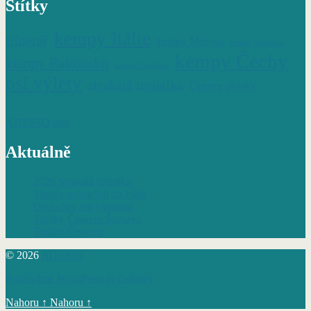
Štítky
kempy Itálie
Itinerář
kempy Morava
kempy Německo
kempy Čechy
kempy Rakousko
kempy Vysočina
psí výlety
strakatá turistika
Úpravy obytky
ADESSO info
Aktuálně
2026 Strakatá turistika
Tlapky pokračují do Itálie
Ossiacher see camping
Toulky Českem Šumava
Toulky Českem
© 2026
ADESS0
Používáme WordPress (v češtině)
Nahoru
↑
Nahoru
↑