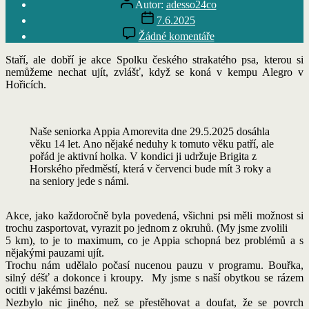
Autor:
adesso24co
příspěvku
Datum
7.6.2025
příspěvku
u
Žádné komentáře
textu
s
Staří, ale dobří je akce Spolku českého strakatého psa, kterou si
názvem
nemůžeme nechat ujít, zvlášť, když se koná v kempu Alegro v
Staří
Hořicích.
ale
dobří
2025
Naše seniorka Appia Amorevita dne 29.5.2025 dosáhla
–
věku 14 let. Ano nějaké neduhy k tomuto věku patří, ale
Český
pořád je aktivní holka. V kondici ji udržuje Brigita z
strakatý
Horského předměstí, která v červenci bude mít 3 roky a
pes
na seniory jede s námi.
Akce, jako každoročně byla povedená, všichni psi měli možnost si
trochu zasportovat, vyrazit po jednom z okruhů. (My jsme zvolili
5 km), to je to maximum, co je Appia schopná bez problémů a s
nějakými pauzami ujít.
Trochu nám udělalo počasí nucenou pauzu v programu. Bouřka,
silný déšť a dokonce i kroupy. My jsme s naší obytkou se rázem
ocitli v jakémsi bazénu.
Nezbylo nic jiného, než se přestěhovat a doufat, že se povrch