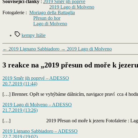
Související články
:
2019 Směr jih poprvé
2019 Lago di Molveno
Fotogalerie :
Moriago della Battaglia
Přesun do hor
Lago di Molveno
Štítky
kempy Itálie
←
2019 Lignano Sabbiadoro
→
2019 Lago di Molveno
3 reakce na „2019 přesun od moře k jezeru
2019 Směr jih poprvé – ADESSO
20.7.2019 (11:44)
[…] Brenner. Opět se vyhýbáme dálnicím, navigace praví cca 4 hodin
2019 Lago di Molveno – ADESSO
21.7.2019 (13:26)
[…] 2019 Přesun od moře k jezeru Fotofalerie : Lago
2019 Lignano Sabbiadoro – ADESSO
22.7.2019 (19:02)