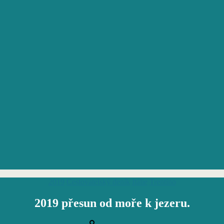
Rubriky
2019
Cestovatelský deník
Itálie
Trentino
2019 přesun od moře k jezeru.
Autor