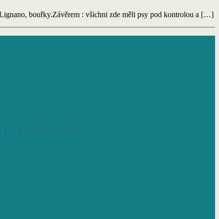
 Lignano, bouřky.Závěrem : všichni zde měli psy pod kontrolou a […]
ýlety
strakatá turistika
Úpravy obytky