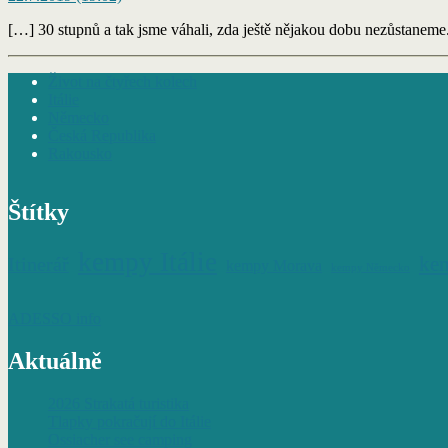
[…] 30 stupnů a tak jsme váhali, zda ještě nějakou dobu nezůstaneme
Život na čtyřech kolech
Itálie
Německo
Česká Republika
Rakousko
Štítky
kempy Itálie
Itinerář
ke
kempy Morava
kempy Německo
ADESSO info
Aktuálně
2026 Strakatá turistika
Tlapky pokračují do Itálie
Ossiacher see camping