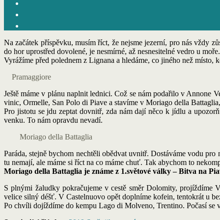
Na začátek příspěvku, musím říct, že nejsme jezerní, pro nás vždy zů
do hor uprostřed dovolené, je nesmírné, až nesnesitelné vedro u moře.
Vyrážíme před polednem z Lignana a hledáme, co jiného než místo, k
Pramaggiore
Ještě máme v plánu naplnit lednici. Což se nám podařilo v Annone Ven
vinic, Ormelle, San Polo di Piave a stavíme v Moriago della Battaglia,
Pro jistotu se jdu zeptat dovnitř, zda nám dají něco k jídlu a upoz
venku. To nám opravdu nevadí.
Moriago della Battaglia
Paráda, stejně bychom nechtěli obědvat uvnitř. Dostáváme vodu pro ná
tu nemají, ale máme si říct na co máme chuť. Tak abychom to nekompli
Moriago della Battaglia je známe z 1.světové války – Bitva na Pia
S plnými žaludky pokračujeme v cestě směr Dolomity, projíždíme Vid
velice silný déšť. V Castelnuovo opět doplníme kofein, tentokrát u b
Po chvíli dojíždíme do kempu Lago di Molveno, Trentino. Počasí se vy