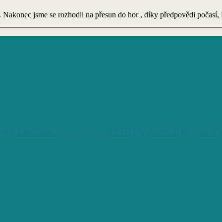
. Nakonec jsme se rozhodli na přesun do hor , díky předpovědi počasí,
kempy Čechy
psí v
mpy Rakousko
kempy Vysočina