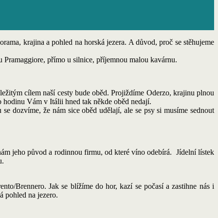
norama, krajina a pohled na horská jezera. A důvod, proč se stěhujeme
 Pramaggiore, přímo u silnice, příjemnou malou kavárnu.
ůležitým cílem naší cesty bude oběd. Projiždíme Oderzo, krajinu plnou
to hodinu Vám v Itálii hned tak někde oběd nedají.
u se dozvíme, že nám sice oběd udělají, ale se psy si musíme sednout
ám jeho původ a rodinnou firmu, od které víno odebírá. Jídelní lístek
u.
to/Brennero. Jak se blížíme do hor, kazí se počasí a zastihne nás i
á pohled na jezero.