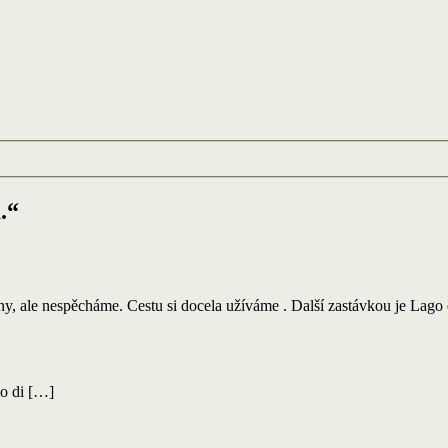
.“
y, ale nespěcháme. Cestu si docela užíváme . Další zastávkou je Lago
 di […]