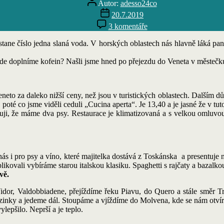
Autor:
adesso24co
příspěvku
Datum
20.7.2019
příspěvku
u
3 komentáře
textu
s
stane číslo jedna slaná voda. V horských oblastech nás hlavně láká pa
názvem
2019
de doplníme kofein? Našli jsme hned po přejezdu do Veneta v městečku
přesun
od
moře
eto za daleko nižší ceny, než jsou v turistických oblastech. Dalším d
k
 poté co jsme viděli ceduli „Cucina aperta“. Je 13,40 a je jasné že v tu
jezeru.
orňuji, že máme dva psy. Restaurace je klimatizovaná a s velkou omluvo
s i pro psy a víno, které majitelka dostává z Toskánska a presentuje n
kovali vybíráme starou italskou klasiku. Spaghetti s rajčaty a bazalko
vě.
or, Valdobbiadene, přejíždíme řeku Piavu, do Quero a stále směr Tren
ezinky a jedeme dál. Stoupáme a vjíždíme do Molvena, kde se nám otvír
lepšilo. Neprší a je teplo.